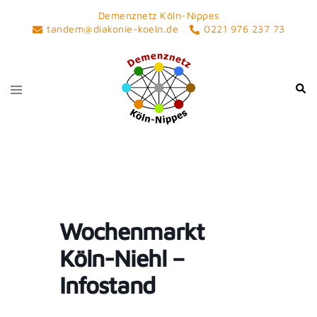
Skip
Demenznetz Köln-Nippes
to
tandem@diakonie-koeln.de
0221 976 237 73
content
Toggle
Sear
menu
Wochenmarkt
Köln-Niehl –
Infostand