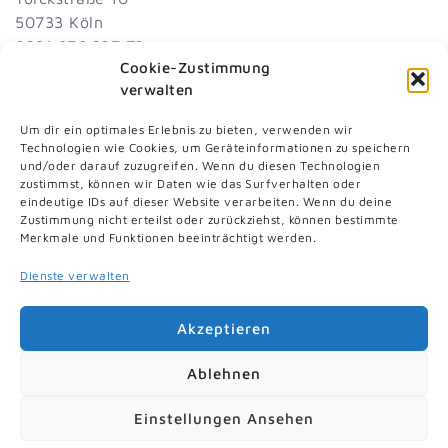
50733 Köln
0221 976 237 73
Cookie-Zustimmung
dnat
id@me
inoka
eok-e
ed.nl
verwalten
Diakonisches Werk Köln und Region gGmbH
Um dir ein optimales Erlebnis zu bieten, verwenden wir
Technologien wie Cookies, um Geräteinformationen zu speichern
und/oder darauf zuzugreifen. Wenn du diesen Technologien
zustimmst, können wir Daten wie das Surfverhalten oder
eindeutige IDs auf dieser Website verarbeiten. Wenn du deine
Zustimmung nicht erteilst oder zurückziehst, können bestimmte
Merkmale und Funktionen beeinträchtigt werden.
Dienste verwalten
Akzeptieren
Ablehnen
Kontaktformular
Impressum
Datenschutz
AGB
Cookies
Einstellungen Ansehen