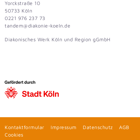
Yorckstraße 10
50733 Köln
0221 976 237 73
dnat
id@me
inoka
eok-e
ed.nl
Diakonisches Werk Köln und Region gGmbH
Kontaktformular
Impressum
Datenschutz
AGB
Cookies