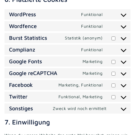
WordPress
Funktional
Consent
to
Wordfence
Funktional
Consent
service
to
wordpress
Burst Statistics
Statistik (anonym)
Consent
service
to
wordfence
Complianz
Funktional
Consent
service
to
burst-
Google Fonts
Marketing
Consent
service
statistics
to
complianz
Google reCAPTCHA
Marketing
Consent
service
to
google-
Facebook
Marketing, Funktional
Consent
service
fonts
to
google-
Twitter
Funktional, Marketing
Consent
service
recaptcha
to
facebook
Sonstiges
Zweck wird noch ermittelt
Consent
service
to
twitter
7. Einwilligung
service
sonstiges