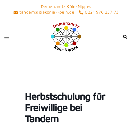
Skip
Demenznetz Köln-Nippes
to
tandem@diakonie-koeln.de
0221 976 237 73
content
Toggle
Sear
menu
Herbstschulung für
Freiwillige bei
Tandem