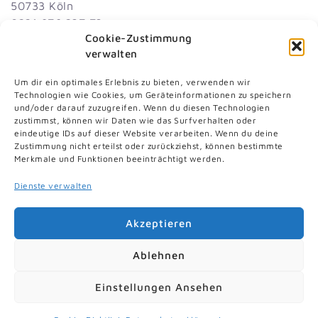
50733 Köln
0221 976 237 73
Cookie-Zustimmung
dnat
id@me
inoka
eok-e
ed.nl
verwalten
Diakonisches Werk Köln und Region gGmbH
Um dir ein optimales Erlebnis zu bieten, verwenden wir
Technologien wie Cookies, um Geräteinformationen zu speichern
und/oder darauf zuzugreifen. Wenn du diesen Technologien
zustimmst, können wir Daten wie das Surfverhalten oder
eindeutige IDs auf dieser Website verarbeiten. Wenn du deine
Zustimmung nicht erteilst oder zurückziehst, können bestimmte
Merkmale und Funktionen beeinträchtigt werden.
Dienste verwalten
Akzeptieren
Ablehnen
Kontaktformular
Impressum
Datenschutz
AGB
Cookies
Einstellungen Ansehen
© 2026 Demenznetz Nippes