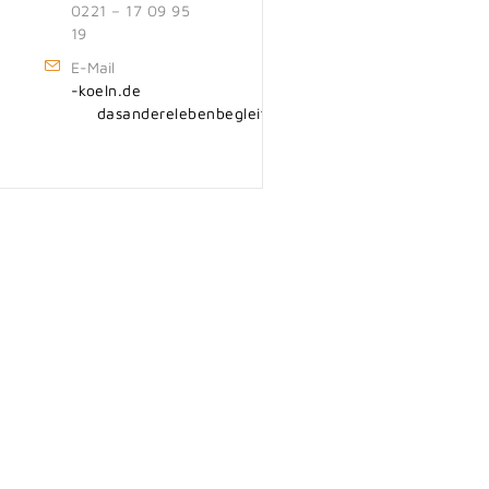
0221 – 17 09 95
19
E-Mail
eok-
ed.nl
d
dnasa
elere
ebneb
tielg
rd@ne
k