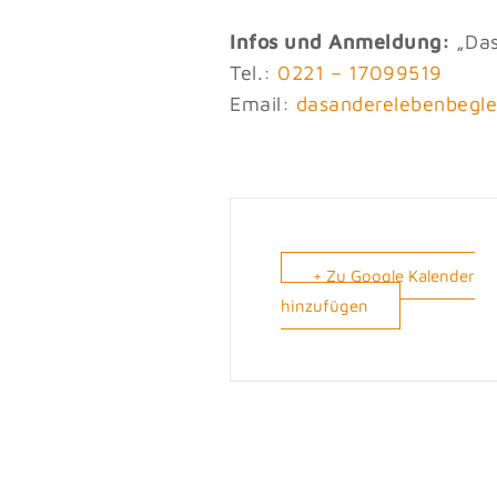
Infos und Anmeldung:
„Das
Tel.:
0221 – 17099519
Email:
d
dnasa
elere
ebneb
tie
+ Zu Google Kalender
hinzufügen