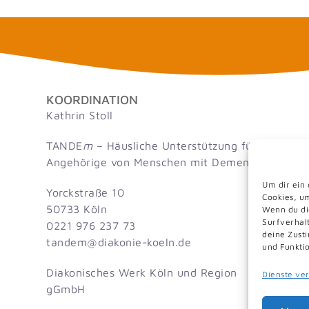
KOORDINATION
Kathrin Stoll
TANDE
m
– Häusliche Unterstützung für
Angehörige von Menschen mit Demenz
Um dir ein
Yorckstraße 10
Cookies, u
50733 Köln
Wenn du di
Surfverhal
0221 976 237 73
deine Zust
dnat
id@me
inoka
eok-e
ed.nl
und Funkti
Diakonisches Werk Köln und Region
Dienste ve
gGmbH