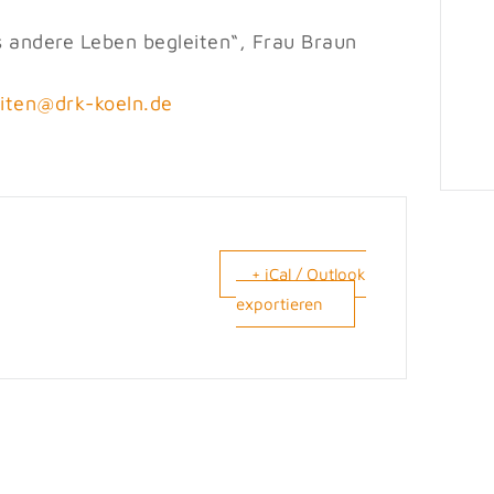
 andere Leben begleiten“, Frau Braun
lg
rd@ne
eok-k
ed.nl
+ iCal / Outlook
exportieren