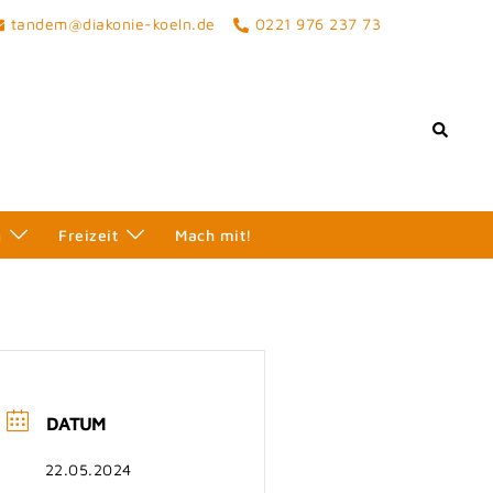
tandem@diakonie-koeln.de
0221 976 237 73
Search
g
Freizeit
Mach mit!
DATUM
22.05.2024