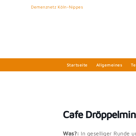
Skip
Demenznetz Köln-Nippes
to
content
Startseite
Allgemeines
Te
Cafe Dröppelmi
Was?:
In geselliger Runde 